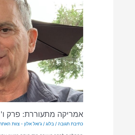
פרק
ו'
–
בנד
–
יחי
המלך
החדש
אמריקה מתעוררת: פרק ו' 
כתיבת תגובה
/
בלוג
/
ג'ואל אלון - צוות האתר