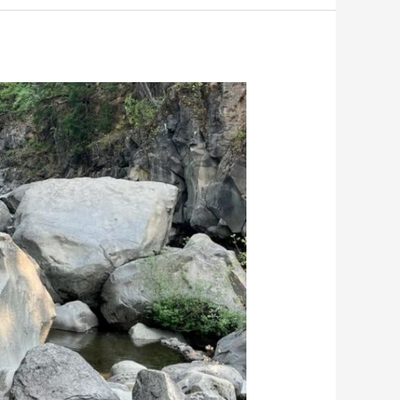
אמריקה
מתעוררת:
פרק
ב'
–
משבר
האקלים
ואי
השוויון