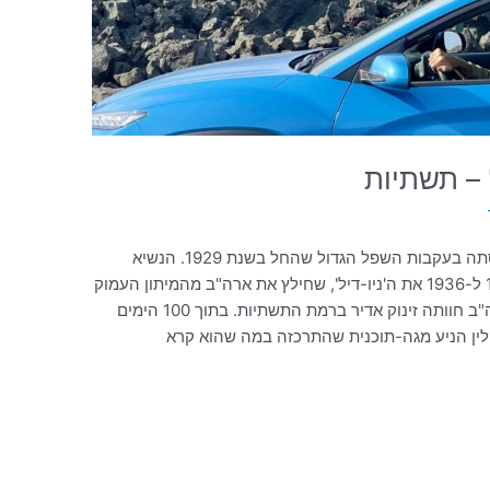
 – תשתיות
ארה"ב המציאה את עצמה מחדש לאחר קריסתה בעקבות השפל הגדול שהחל בשנת 1929. הנשיא
פרנקלין דלאנו רוזוולט הנהיג בין השנים 1933 ל-1936 את ה'ניו-דיל', שחילץ את ארה"ב מהמיתון העמוק
באמצעות סדרת פרויקטים חסרי תקדים, וארה"ב חוותה זינוק אדיר ברמת התשתיות. בתוך 100 הימים
לין הניע מגה-תוכנית שהתרכזה במה שהוא קרא