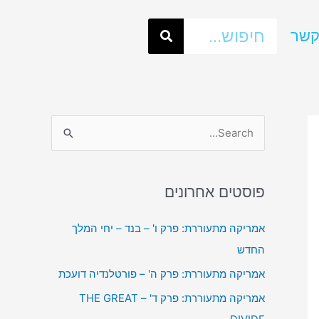
חיפוש
קשר
S
e
a
פוסטים אחרונים
r
c
אמריקה מתעוררת: פרק ו' – בנד – יחי המלך
h
החדש
f
אמריקה מתעוררת: פרק ה' – פורטלנדיה דועכת
o
אמריקה מתעוררת: פרק ד' – THE GREAT
r